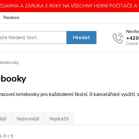
DARMA A ZÁRUKA 3 ROKY NA VŠECHNY HERNÍ POČÍTAČE A 
Recenze
Nevíte
Hledat
+420
Denně
Notebooky
ebooky
pracovní notebooky pro každodenní školní, či kancelářské využití,
jší
Nejlevnější
Nejdražší
1-8 z 8