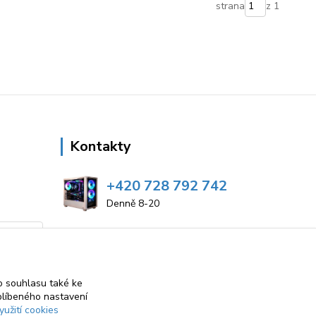
strana
z 1
Kontakty
+420 728 792 742
Denně 8-20
repaspcpisek@email.cz
 souhlasu také ke
blíbeného nastavení
yužití cookies