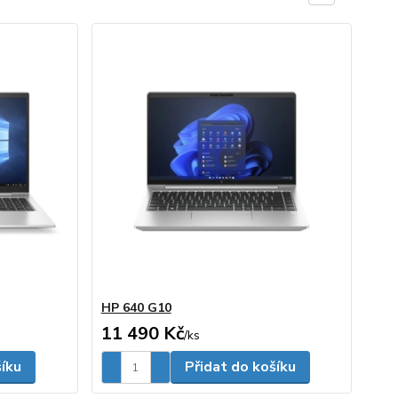
HP 640 G10
11 490 Kč
/
ks
šíku
Přidat do košíku