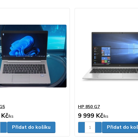
 G5
HP 850 G7
 Kč
9 999 Kč
/
ks
/
ks
Přidat do košíku
Přidat do ko