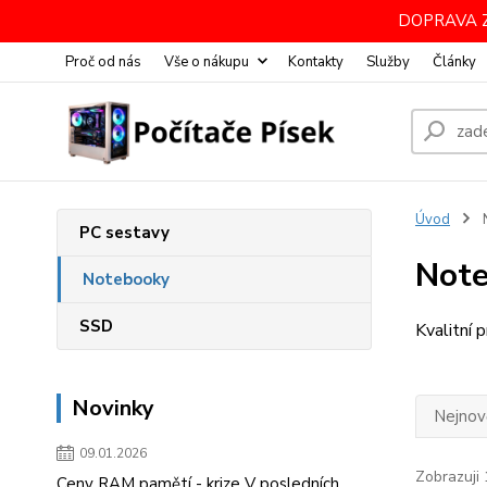
DOPRAVA Z
Proč od nás
Vše o nákupu
Kontakty
Služby
Články
Úvod
PC sestavy
Not
Notebooky
SSD
Kvalitní 
Novinky
Nejnově
09.01.2026
Zobrazuji 
Ceny RAM pamětí - krize V posledních