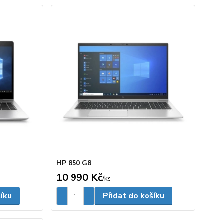
HP 850 G8
10 990 Kč
/
ks
šíku
Přidat do košíku