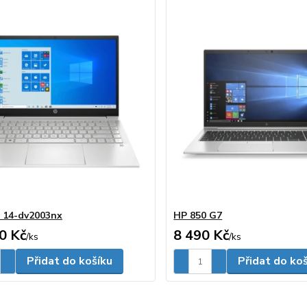
n 14-dv2003nx
HP 850 G7
0 Kč
8 490 Kč
/
ks
/
ks
Přidat do košíku
Přidat do ko