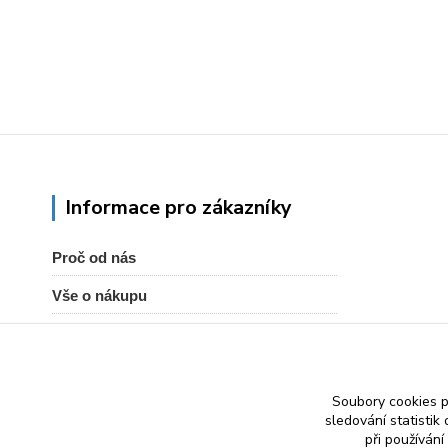
Informace pro zákazníky
Proč od nás
Vše o nákupu
Obchodní podmínky
Kontakty
Soubory cookies 
Zásady ochrany osobních údajů
sledování statisti
při používání
Články