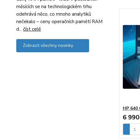
měsících se na technologickém trhu
odehrává něco, co mnoho analytiků
nečekalo – ceny operačních pamětí RAM
d...
číst celé
Zobrazit všechny novinky
HP 640
6 990