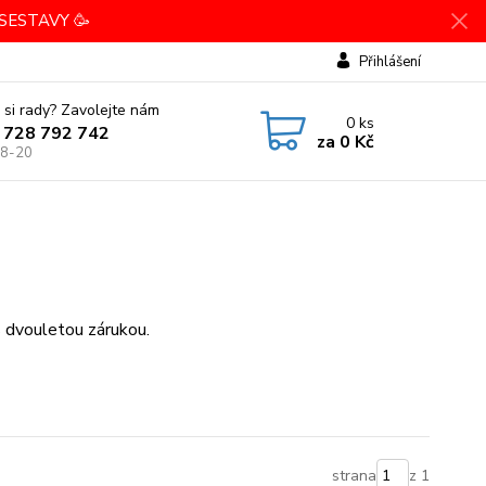
SESTAVY 🥳
Přihlášení
 si rady? Zavolejte nám
0
ks
 728 792 742
za
0 Kč
 8-20
 s dvouletou zárukou.
strana
z 1