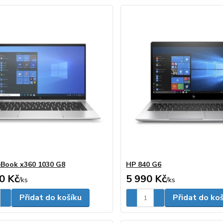
eBook x360 1030 G8
HP 840 G6
0 Kč
5 990 Kč
/
ks
/
ks
Přidat do košíku
Přidat do ko