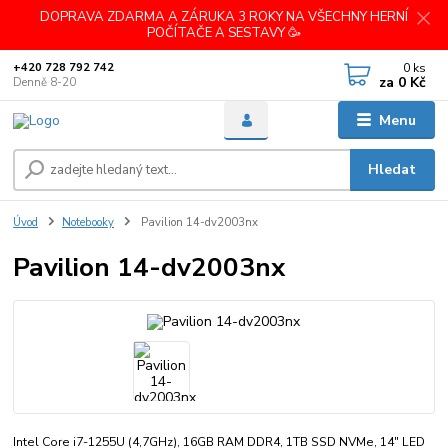
DOPRAVA ZDARMA A ZÁRUKA 3 ROKY NA VŠECHNY HERNÍ
POČÍTAČE A SESTAVY 🥳
0
ks
+420 728 792 742
za
0 Kč
Denně 8-20
Menu
Hledat
Úvod
Notebooky
Pavilion 14-dv2003nx
Pavilion 14-dv2003nx
Intel Core i7-1255U (4,7GHz), 16GB RAM DDR4, 1TB SSD NVMe, 14" LED