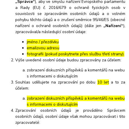
„Správce“
), aby ve smyslu nařízení Evropského parlamentu
a Rady (EU) č. 2016/679 o ochraně fyzických osob v
souvislosti se zpracováním osobních údajů a o volném
pohybu těchto údajů a o zrušení směrnice 95/46/ES (obecné
nařízení o ochraně osobních údajů) (dále jen
„Nařízení“
),
zpracovával/a následující osobní údaje:
jméno / přezdívku
emailovou adresu
fotografii (pokud poskytnete přes službu třetí strany).
Výše uvedené osobní údaje budou zpracovány za účelem:
zobrazení diskuzních příspěvků a komentářů na webu
s informacemi o diskutujícím
Souhlas udělujete na zpracování po dobu
10 let
a to za
účelem:
zobrazení diskuzních příspěvků a komentářů na webu
s informacemi o diskutujícím
Zpracování osobních údajů je prováděno Správcem
osobních údajů, osobní údaje však mohou zpracovávat i tito
zpracovatelé: