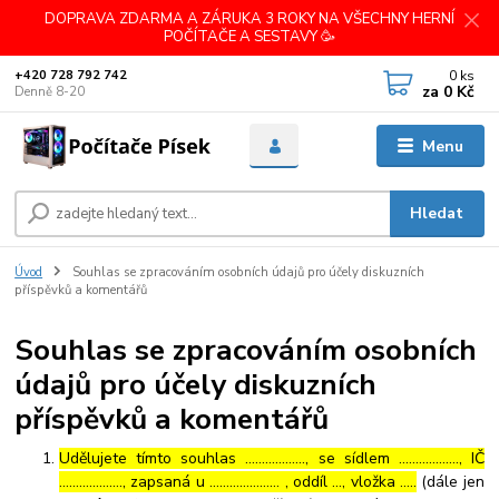
DOPRAVA ZDARMA A ZÁRUKA 3 ROKY NA VŠECHNY HERNÍ
POČÍTAČE A SESTAVY 🥳
0
ks
+420 728 792 742
za
0 Kč
Denně 8-20
Menu
Hledat
Úvod
Souhlas se zpracováním osobních údajů pro účely diskuzních
příspěvků a komentářů
Souhlas se zpracováním osobních
údajů pro účely diskuzních
příspěvků a komentářů
Udělujete tímto souhlas ……………..., se sídlem ………………, IČ
………………., zapsaná u ………………… , oddíl …, vložka …..
(dále jen