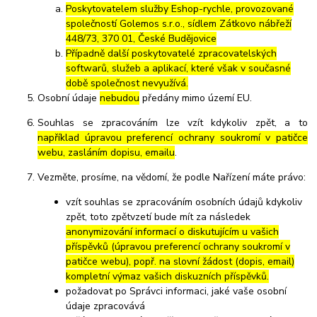
Poskytovatelem služby Eshop-rychle, provozované
společností Golemos s.r.o., sídlem Zátkovo nábřeží
448/73, 370 01, České Budějovice
Případně další poskytovatelé zpracovatelských
softwarů, služeb a aplikací, které však v současné
době společnost nevyužívá.
Osobní údaje
nebudou
předány mimo území EU.
Souhlas se zpracováním lze vzít kdykoliv zpět, a to
například úpravou preferencí ochrany soukromí v patičce
webu, zasláním dopisu, emailu
.
Vezměte, prosíme, na vědomí, že podle Nařízení máte právo:
vzít souhlas se zpracováním osobních údajů kdykoliv
zpět, toto zpětvzetí bude mít za následek
anonymizování informací o diskutujícím u vašich
příspěvků (úpravou preferencí ochrany soukromí v
patičce webu), popř. na slovní žádost (dopis, email)
kompletní výmaz vašich diskuzních příspěvků.
požadovat po Správci informaci, jaké vaše osobní
údaje zpracovává