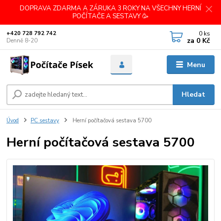
DOPRAVA ZDARMA A ZÁRUKA 3 ROKY NA VŠECHNY HERNÍ
POČÍTAČE A SESTAVY 🥳
0
ks
+420 728 792 742
za
0 Kč
Denně 8-20
Menu
Hledat
Úvod
PC sestavy
Herní počítačová sestava 5700
Herní počítačová sestava 5700