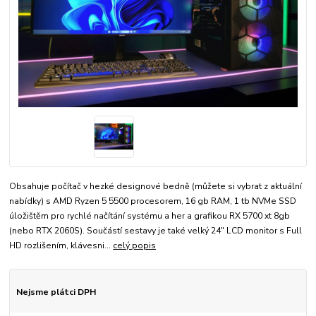
Obsahuje počítač v hezké designové bedně (můžete si vybrat z aktuální
nabídky) s AMD Ryzen 5 5500 procesorem, 16 gb RAM, 1 tb NVMe SSD
úložištěm pro rychlé načítání systému a her a grafikou RX 5700 xt 8gb
(nebo RTX 2060S). Součástí sestavy je také velký 24" LCD monitor s Full
HD rozlišením, klávesni...
celý popis
Nejsme plátci DPH