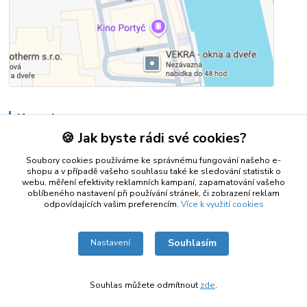
Kontakty
🍪 Jak byste rádi své cookies?
+420 728 792 742
Soubory cookies používáme ke správnému fungování našeho e-
Denně 8-20
shopu a v případě vašeho souhlasu také ke sledování statistik o
webu, měření efektivity reklamních kampaní, zapamatování vašeho
oblíbeného nastavení při používání stránek, či zobrazení reklam
repaspcpisek@email.cz
odpovídajících vašim preferencím.
Více k využití cookies
Souhlasím
Nastavení
Souhlas můžete odmítnout
zde
.
Vytvořeno na
Eshop-rychle.cz