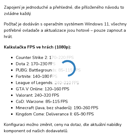
Zapojení je jednoduché a přehledné, dle přiloženého návodu to
zvládne každý.
Počítač je dodáván s operačním systémem Windows 11, všechny
potřebné ovladače a aktualizace jsou hotové – pouze zapnout a
hrát.
Kalkulačka FPS ve hrách (1080p):
Counter Strike 2: 170–220 FPS
Dota 2: 170–230 FPS
PUBG: Battlegrounds: 85–115 FPS
Fortnite: 140–180 FPS
League of Legends: 240–310 FPS
GTA V Online: 120–160 FPS
Valorant: 240–320 FPS
CoD: Warzone: 85–115 FPS
Minecraft (Java, bez shaderů): 190–260 FPS
Kingdom Come: Deliverance II: 65–90 FPS
Konfiguraci možno změnit, ceny na dotaz, dle aktuální nabídky
komponent od našich dodavatelů.