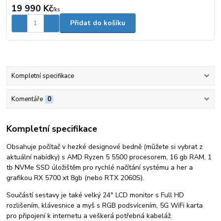
19 990 Kč
/
ks
Přidat do košíku
Kompletní specifikace
Komentáře
0
Kompletní specifikace
Obsahuje počítač v hezké designové bedně (můžete si vybrat z
aktuální nabídky) s AMD Ryzen 5 5500 procesorem, 16 gb RAM, 1
tb NVMe SSD úložištěm pro rychlé načítání systému a her a
grafikou RX 5700 xt 8gb (nebo RTX 2060S).
Součástí sestavy je také velký 24" LCD monitor s Full HD
rozlišením, klávesnice a myš s RGB podsvícením, 5G WiFi karta
pro připojení k internetu a veškerá potřebná kabeláž.