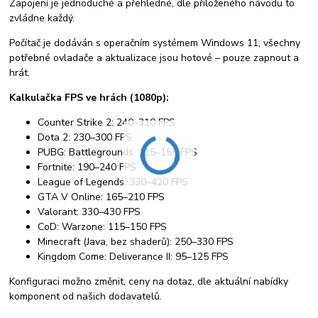
Zapojení je jednoduché a přehledné, dle přiloženého návodu to
zvládne každý.
Počítač je dodáván s operačním systémem Windows 11, všechny
potřebné ovladače a aktualizace jsou hotové – pouze zapnout a
hrát.
Kalkulačka FPS ve hrách (1080p):
Counter Strike 2: 240–310 FPS
Dota 2: 230–300 FPS
PUBG: Battlegrounds: 115–155 FPS
Fortnite: 190–240 FPS
League of Legends: 330–420 FPS
GTA V Online: 165–210 FPS
Valorant: 330–430 FPS
CoD: Warzone: 115–150 FPS
Minecraft (Java, bez shaderů): 250–330 FPS
Kingdom Come: Deliverance II: 95–125 FPS
Konfiguraci možno změnit, ceny na dotaz, dle aktuální nabídky
komponent od našich dodavatelů.