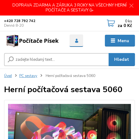
DOPRAVA ZDARMA A ZÁRUKA 3 ROKY NA VŠECHNY HERNÍ
POČÍTAČE A SESTAVY 🥳
0
ks
+420 728 792 742
za
0 Kč
Denně 8-20
Menu
Hledat
Úvod
PC sestavy
Herní počítačová sestava 5060
Herní počítačová sestava 5060