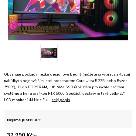
Obsahuje počítač v hezké designové bedně (můžete si vybrat z aktuální
nabídky) s nejnovějším Intel procesorem Core Ultra 5 225 (nebo Ryzen
7500f), 32 gb DDR5 RAM, 1 tb NMe SSD úložištěm pro rychlé načítání
systému a her a grafikou RTX 5060. Součástí sestavy je také velký 27"
LCD monitor 144 Hz s Ful...
celý popis
Nejsme plátci DPH
32 990 Kč
/
ks